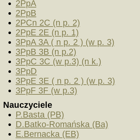
2PpA
2PpB
2PCn 2C (n p. 2)
2PpE 2E (n p. 1)
3PpA 3A ( n p. 2 ) (w p. 3)
3PpB 3B (n p.2)
3PpC 3C (w p.3) (n k.)
3PpD
3PpE 3E ( n p. 2 ) (w p. 3)
3PpF 3F (w p.3)
Nauczyciele
P.Basta (PB)
D.Batko-Romańska (Ba)
E.Bernacka (EB)