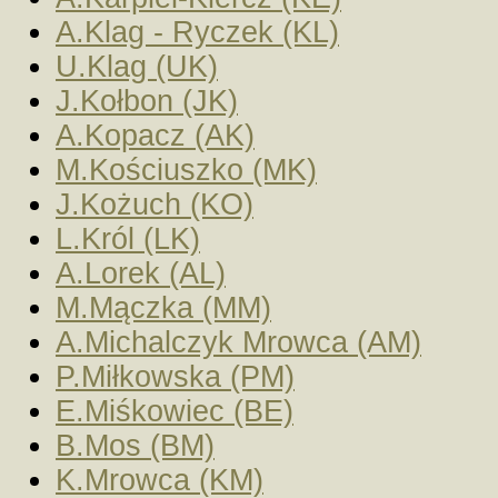
A.Klag - Ryczek (KL)
U.Klag (UK)
J.Kołbon (JK)
A.Kopacz (AK)
M.Kościuszko (MK)
J.Kożuch (KO)
L.Król (LK)
A.Lorek (AL)
M.Mączka (MM)
A.Michalczyk Mrowca (AM)
P.Miłkowska (PM)
E.Miśkowiec (BE)
B.Mos (BM)
K.Mrowca (KM)