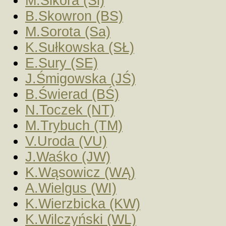
M.Sikora (Si)
B.Skowron (BS)
M.Sorota (Sa)
K.Sułkowska (SŁ)
E.Sury (SE)
J.Śmigowska (JŚ)
B.Świerad (BŚ)
N.Toczek (NT)
M.Trybuch (TM)
V.Uroda (VU)
J.Waśko (JW)
K.Wąsowicz (WĄ)
A.Wielgus (WI)
K.Wierzbicka (KW)
K.Wilczyński (WL)