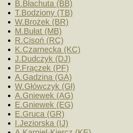
B.Błachuta (BB)
T.Bodziony (TB)
W.Brożek (BR)
M.Bułat (MB)
R.Cisoń (RC)
K.Czarnecka (KC)
J.Dudczyk (DJ)
P.Frączek (PF)
A.Gadzina (GA)
W.Główczyk (Gł)
A.Gniewek (AG)
E.Gniewek (EG)
E.Gruca (GR)
I.Jeziorska (IJ)
A.Karpiel-Kiercz (KE)