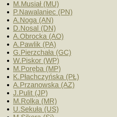
M.Musiał (MU)
P.Nawalaniec (PN)
A.Noga (AN)
D.Nosal (DN)
A.Obrocka (AO)
A.Pawlik (PA)
G.Pierzchała (GC)
W.Piskor (WP)
M.Poręba (MP)
K.Płachczyńska (PŁ)
A.Przanowska (AZ)
J.Pulit (JP)
M.Rolka (MR)
U.Sekuła (US)