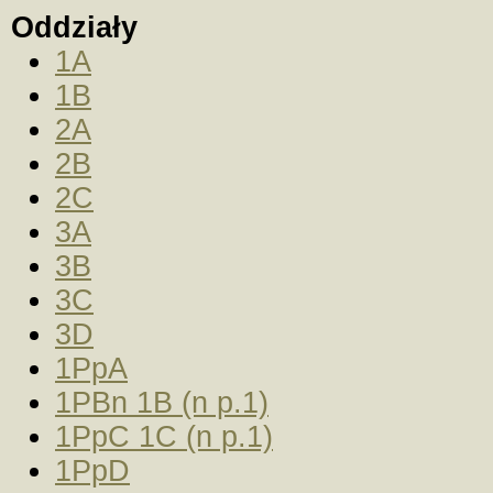
Oddziały
1A
1B
2A
2B
2C
3A
3B
3C
3D
1PpA
1PBn 1B (n p.1)
1PpC 1C (n p.1)
1PpD