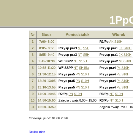
1PpC
Nr
Godz
Poniedziałek
Wtorek
1
7:00- 8:00
R1/Pp
AK
S10H
2
8:05- 8:50
Przysp pra3
NT
S5H
Przysp pra1
JK
S10H
3
8:55- 9:40
Przysp pra3
NT
S5H
Przysp pra1
JK
S10H
4
9:45-10:30
WF SSPP
NT
S15H
Przysp pra2
MB
S10H
5
10:35-11:20
WF SSPP
NT
SH15a
Przys pra4
PŁ
S10H
6
11:30-12:15
Przys pra5
PN
S10H
Przys pra4
PŁ
S10H
7
12:20-13:05
Przys pra5
PN
S10H
Przys pra4
PŁ
S10H
8
13:10-13:55
Przys pra5
PN
S10H
Przys pra4
PŁ
S10H
9
14:00-14:45
R2/Pp
PN
S10H
R3/Pp
NT
S10H
10
14:50-15:50
Zajęcia trwają 8:00 - 15:00
R3/Pp
NT
S10H
11
15:50-16:50
Zajęcia trwają 7:00 - 1
Obowiązuje od: 01.06.2026
Drukuj plan