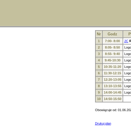
Nr
Godz
P
1
7:00- 8:00
2C
R
2
8:05- 8:50
Logo
3
8:55- 9:40
Logo
4
9:45-10:30
Logo
5
10:35-11:20
Logo
6
11:30-12:15
Logo
7
12:20-13:05
Logo
8
13:10-13:55
Logo
9
14:00-14:45
Logo
10
14:50-15:50
Obowiązuje od: 01.06.20
Drukuj plan