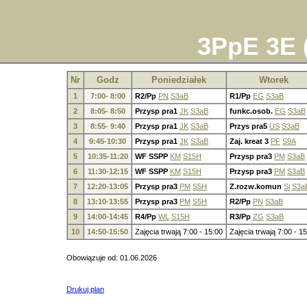
3PpE 3E ( 
Nr
Godz
Poniedziałek
Wtorek
1
7:00- 8:00
R2/Pp
PN
S3aB
R1/Pp
EG
S3aB
2
8:05- 8:50
Przysp pra1
JK
S3aB
funkc.osob.
EG
S3aB
3
8:55- 9:40
Przysp pra1
JK
S3aB
Przys pra5
US
S3aB
4
9:45-10:30
Przysp pra1
JK
S3aB
Zaj. kreat 3
PF
S9A
5
10:35-11:20
WF SSPP
KM
S15H
Przysp pra3
PM
S3aB
6
11:30-12:15
WF SSPP
KM
S15H
Przysp pra3
PM
S3aB
7
12:20-13:05
Przysp pra3
PM
S5H
Z.rozw.komun
Si
S3a
8
13:10-13:55
Przysp pra3
PM
S5H
R2/Pp
PN
S3aB
9
14:00-14:45
R4/Pp
WL
S15H
R3/Pp
ZG
S3aB
10
14:50-15:50
Zajęcia trwają 7:00 - 15:00
Zajęcia trwają 7:00 - 1
Obowiązuje od: 01.06.2026
Drukuj plan