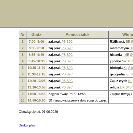
Nr
Godz
Poniedziałek
Wtore
1
7:00- 8:00
zaj.prak
PB
S2C
R1/Branż.
BE
S
2
8:05- 8:50
zaj.prak
PB
S2C
matematyka
B
3
8:55- 9:40
zaj.prak
PB
S2C
historia_
MB
S
4
9:45-10:30
zaj.prak
PB
S2C
j.polski
Sa
S1C
5
10:35-11:20
zaj.prak
PB
S2C
biologia
KL
S1
6
11:30-12:15
zaj.prak
PB
S2C
geografia
KL
S
7
12:20-13:05
zaj.prak
PB
S2C
Zaj. z wych
KL
8
13:10-13:55
zaj.prak
PB
S2C
religia
BR
S4B
9
14:00-14:45
Zajęcia trwają 7:15- 13:55
Zajęcia trwają 7
10
14:50-15:50
30 minutowa przerwa doliczona do zajęć
Obowiązuje od: 01.06.2026
Drukuj plan