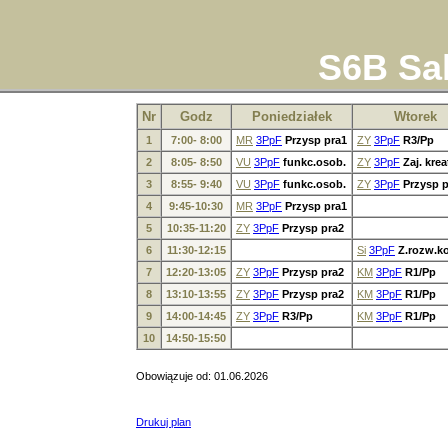
S6B Sal
Nr
Godz
Poniedziałek
Wtorek
1
7:00- 8:00
MR
3PpF
Przysp pra1
ZY
3PpF
R3/Pp
2
8:05- 8:50
VU
3PpF
funkc.osob.
ZY
3PpF
Zaj. krea
3
8:55- 9:40
VU
3PpF
funkc.osob.
ZY
3PpF
Przysp 
4
9:45-10:30
MR
3PpF
Przysp pra1
5
10:35-11:20
ZY
3PpF
Przysp pra2
6
11:30-12:15
Si
3PpF
Z.rozw.
7
12:20-13:05
ZY
3PpF
Przysp pra2
KM
3PpF
R1/Pp
8
13:10-13:55
ZY
3PpF
Przysp pra2
KM
3PpF
R1/Pp
9
14:00-14:45
ZY
3PpF
R3/Pp
KM
3PpF
R1/Pp
10
14:50-15:50
Obowiązuje od: 01.06.2026
Drukuj plan