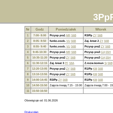
3PpF
Nr
Godz
Poniedziałek
Wtorek
1
7:00- 8:00
Przysp pra1
MR
S6B
R3/Pp
ZY
S6B
2
8:05- 8:50
funkc.osob.
VU
S6B
Zaj. kreat 2
ZY
S6B
3
8:55- 9:40
funkc.osob.
VU
S6B
Przysp pra2
ZY
S6B
4
9:45-10:30
Przysp pra1
MR
S6B
Przysp pra3
GA
S5H
5
10:35-11:20
Przysp pra2
ZY
S6B
Przysp pra3
GA
S5H
6
11:30-12:15
Zaj. kreat 3
PF
S8A
Z.rozw.komun
Si
S6B
7
12:20-13:05
Przysp pra2
ZY
S6B
R1/Pp
KM
S6B
8
13:10-13:55
Przysp pra2
ZY
S6B
R1/Pp
KM
S6B
9
14:00-14:45
R3/Pp
ZY
S6B
R1/Pp
KM
S6B
10
14:50-15:50
Zajęcia trwają 7:15 - 15:00
Zajęcia trwają 7:00 - 1
11
15:50-16:50
Obowiązuje od: 01.06.2026
Drukuj plan